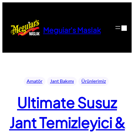
İçeriğe
geç
Meguiar's Maslak
Amatör
Jant Bakımı
Ürünlerimiz
Ultimate Susuz
Jant Temizleyici &