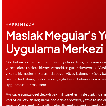
HAKKIMIZDA
Maslak Meguiar’s Ye
Uygulama Merkezi
Oto bakım ürünleri konusunda dünya lideri Meguiar’s markası
şubesi olarak sizlere hizmet vermekten gurur duyuyoruz. Masl
yıkama hizmetlerimiz arasında boyalı yüzey bakımı, iç yüzey bak
bakımı, far bakımı, motor bakımı, açılır tavan bakımı ve cam bak
uygulama bulunmaktadır.
Ayrıca, aracınıza özel detaylı bakım hizmetlerimizle çizik giderme
koruyucu waxlar, uygulama pedleri ve spreyleri, yat ve tekne yı
boyalı yüzey temizliği, vinil ve plastik temizlik, motor temizliğ