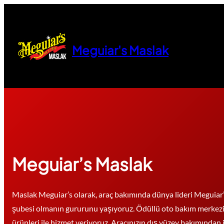
İçeriğe
geç
Meguiar's Maslak
Meguiar’s Maslak
Maslak Meguiar’s olarak, araç bakımında dünya lideri Meguiar’
şubesi olmanın gururunu yaşıyoruz. Ödüllü oto bakım merkezi o
ürünleri ile hizmet veriyoruz. Aracınızın dış yüzey bakımından iç