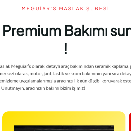
MEGUİAR’S MASLAK ŞUBESI
ği Premium Bakımı su
!
slak Meguiar’s olarak, detaylı araç bakımından seramik kaplama, p
kezi olarak, motor, jant, lastik ve krom bakımının yanı sıra detay
i temizleme uygulamalarımızla aracınızı ilk günkü gibi koruyarak es
! Unutmayın, aracınızın bakımı bizim işimiz!