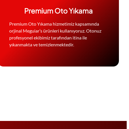
Premium Oto Yıkama
Premium Oto Yıkama hizmetimiz kapsamında
orjinal Meguiar’s ürünleri kullanıyoruz. Otonuz
profesyonel ekibimiz tarafından itina ile
yıkanmakta ve temizlenmektedir.