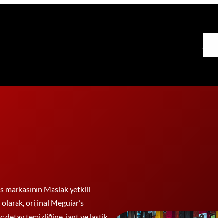
Ana 
s markasının Maslak yetkili
larak, orijinal Meguiar’s
 detay temizliğine, jant ve lastik