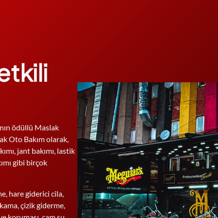
tkili
nın ödüllü Maslak
ak Oto Bakım olarak,
ımı, jant bakımı, lastik
ımı gibi birçok
, hare giderici cila,
kama, çizik giderme,
i ve koruması, cam su