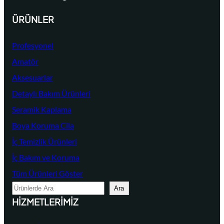
ÜRÜNLER
Profesyonel
Amatör
Aksesuarlar
Detaylı Bakım Ürünleri
Seramik Kaplama
Boya Koruma Cila
İç Temizlik Ürünleri
İç Bakım ve Koruma
Tüm Ürünleri Göster
A
Ara
r
HIZMETLERIMIZ
a