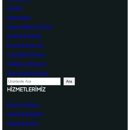
Amatör
Aksesuarlar
Detaylı Bakım Ürünleri
Seramik Kaplama
Boya Koruma Cila
İç Temizlik Ürünleri
İç Bakım ve Koruma
Tüm Ürünleri Göster
A
Ara
r
HIZMETLERIMIZ
a
Detaylı İç Bakım
Detaylı Dış Bakım
Kaplama & Film