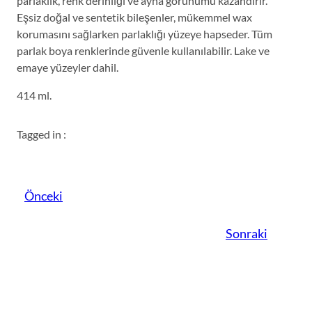
parlaklık, renk derinliği ve ayna görünümü kazandırır.
Eşsiz doğal ve sentetik bileşenler, mükemmel wax
korumasını sağlarken parlaklığı yüzeye hapseder. Tüm
parlak boya renklerinde güvenle kullanılabilir. Lake ve
emaye yüzeyler dahil.
414 ml.
Tagged in :
Önceki
Sonraki