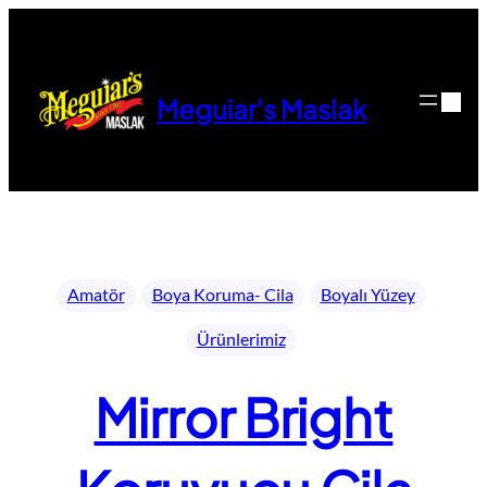
İçeriğe
geç
Meguiar's Maslak
Amatör
Boya Koruma- Cila
Boyalı Yüzey
Ürünlerimiz
Mirror Bright