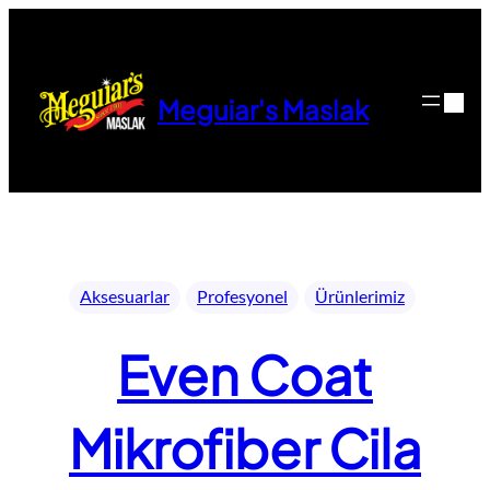
İçeriğe
geç
Meguiar's Maslak
Aksesuarlar
Profesyonel
Ürünlerimiz
Even Coat
Mikrofiber Cila