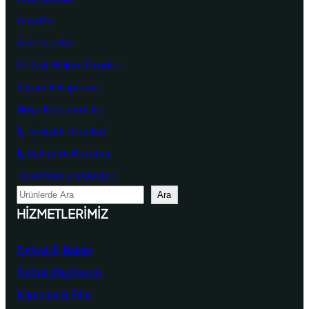
Amatör
Aksesuarlar
Detaylı Bakım Ürünleri
Seramik Kaplama
Boya Koruma Cila
İç Temizlik Ürünleri
İç Bakım ve Koruma
Tüm Ürünleri Göster
A
Ara
r
HIZMETLERIMIZ
a
Detaylı İç Bakım
Detaylı Dış Bakım
Kaplama & Film