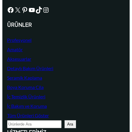
Facebook
X
Pinterest
YouTube
TikTok
Instagram
ÜRÜNLER
Profesyonel
Amatör
Aksesuarlar
Detaylı Bakım Ürünleri
Seramik Kaplama
Boya Koruma Cila
İç Temizlik Ürünleri
İç Bakım ve Koruma
Tüm Ürünleri Göster
A
Ara
r