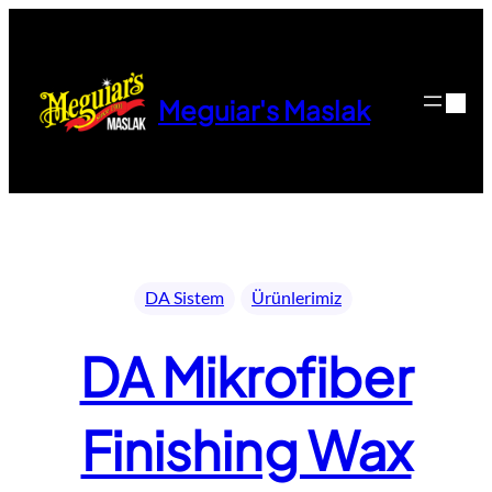
İçeriğe
geç
Meguiar's Maslak
DA Sistem
Ürünlerimiz
DA Mikrofiber
Finishing Wax