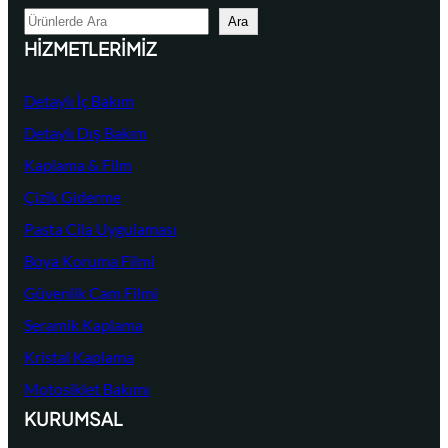
A
Ara
r
HIZMETLERIMIZ
a
Detaylı İç Bakım
Detaylı Dış Bakım
Kaplama & Film
Çizik Giderme
Pasta Cila Uygulaması
Boya Koruma Filmi
Güvenlik Cam Filmi
Seramik Kaplama
Kristal Kaplama
Motosiklet Bakımı
KURUMSAL