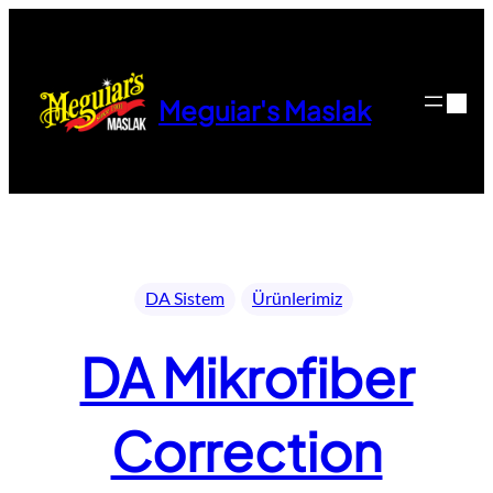
İçeriğe
geç
Meguiar's Maslak
DA Sistem
Ürünlerimiz
DA Mikrofiber
Correction