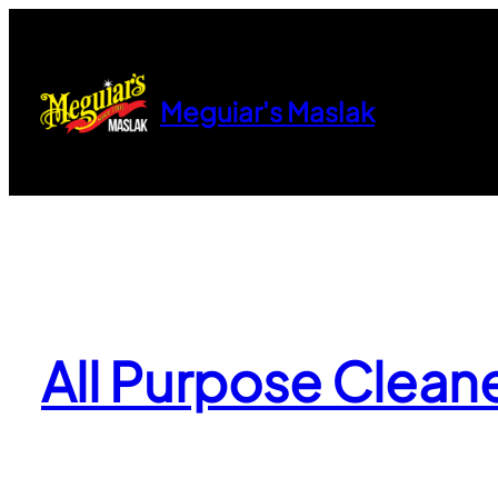
İçeriğe
geç
Meguiar's Maslak
All Purpose Cleane