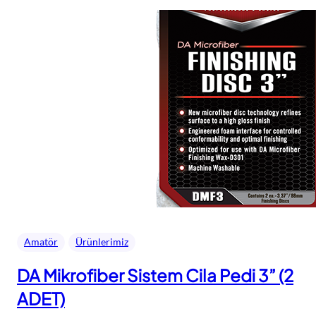
Amatör
Ürünlerimiz
DA Mikrofiber Sistem Cila Pedi 3” (2
ADET)