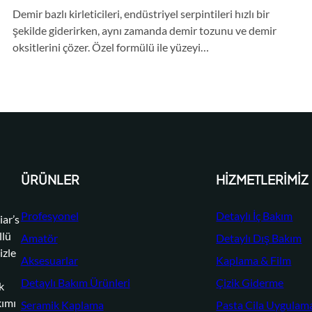
Demir bazlı kirleticileri, endüstriyel serpintileri hızlı bir
şekilde giderirken, aynı zamanda demir tozunu ve demir
oksitlerini çözer. Özel formülü ile yüzeyi…
ÜRÜNLER
HIZMETLERIMIZ
Profesyonel
Detaylı İç Bakım
ar’s
llü
Amatör
Detaylı Dış Bakım
izle
Aksesuarlar
Kaplama & Film
Detaylı Bakım Ürünleri
Çizik Giderme
k
kımı
Seramik Kaplama
Pasta Cila Uygulam