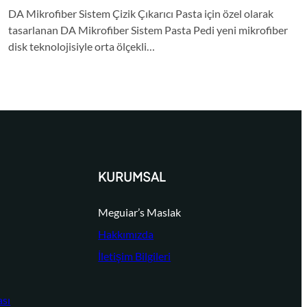
DA Mikrofiber Sistem Çizik Çıkarıcı Pasta için özel olarak
tasarlanan DA Mikrofiber Sistem Pasta Pedi yeni mikrofiber
disk teknolojisiyle orta ölçekli…
KURUMSAL
Meguiar’s Maslak
Hakkımızda
İletişim Bilgileri
ası