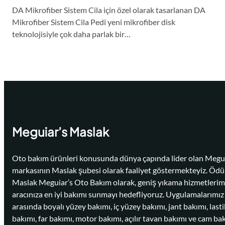
DA Mikrofiber Sistem Cila için özel olarak tasarlanan DA
Mikrofiber Sistem Cila Pedi yeni mikrofiber disk
teknolojisiyle çok daha parlak bir…
Meguiar’s Maslak
Oto bakım ürünleri konusunda dünya çapında lider olan Megui
markasının Maslak şubesi olarak faaliyet göstermekteyiz. Ödü
Maslak Meguiar’s Oto Bakım olarak, geniş yıkama hizmetlerim
aracınıza en iyi bakımı sunmayı hedefliyoruz. Uygulamalarımız
arasında boyalı yüzey bakımı, iç yüzey bakımı, jant bakımı, lasti
bakımı, far bakımı, motor bakımı, açılır tavan bakımı ve cam ba