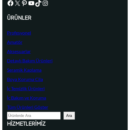
Facebook
X
Pinterest
YouTube
TikTok
Instagram
ÜRÜNLER
Profesyonel
Amatör
Aksesuarlar
Detaylı Bakım Ürünleri
Seramik Kaplama
Boya Koruma Cila
İç Temizlik Ürünleri
İç Bakım ve Koruma
Tüm Ürünleri Göster
A
Ara
r
HIZMETLERIMIZ
a