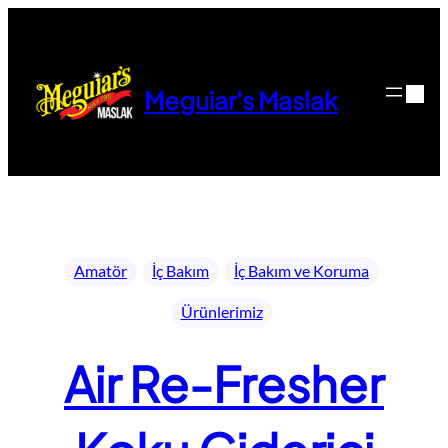
İçeriğe
geç
Meguiar's Maslak
Amatör
İç Bakım
İç Bakım ve Koruma
Ürünlerimiz
Air Re-Fresher