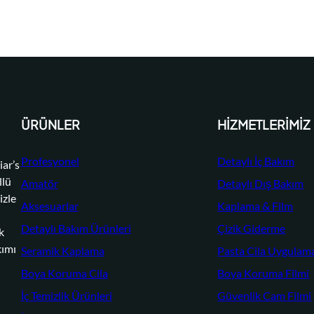
ÜRÜNLER
HIZMETLERIMIZ
Profesyonel
Detaylı İç Bakım
ar’s
llü
Amatör
Detaylı Dış Bakım
izle
Aksesuarlar
Kaplama & Film
Detaylı Bakım Ürünleri
Çizik Giderme
k
kımı
Seramik Kaplama
Pasta Cila Uygulam
Boya Koruma Cila
Boya Koruma Filmi
İç Temizlik Ürünleri
Güvenlik Cam Filmi