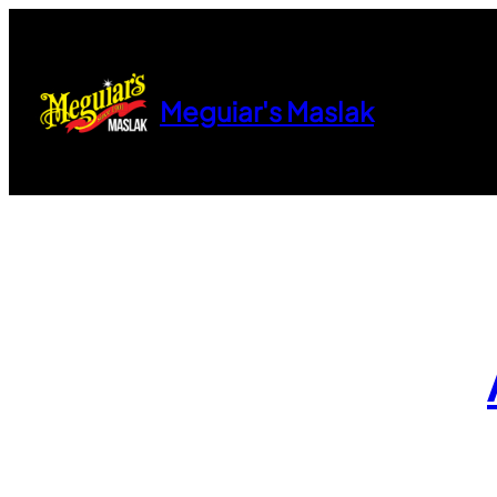
İçeriğe
geç
Meguiar's Maslak