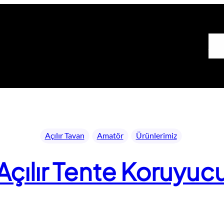
Ana 
Açılır Tavan
Amatör
Ürünlerimiz
Açılır Tente Koruyuc